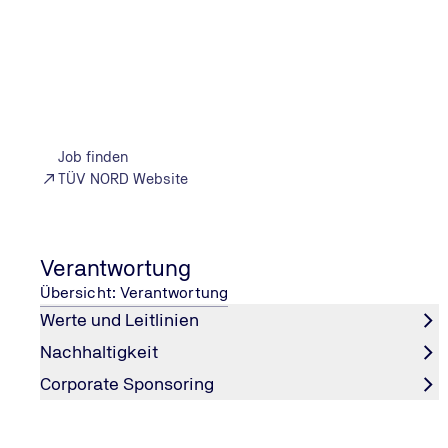
2.10.2025
Weltweit steigt der Bedarf an elektrischer Energie, 
Kernfusion als eine Schlüsseltechnologie für die E
Fusionskraftwerk“ beschlossen. Worum geht es bei 
Im Inneren der Sonne verschmelzen Wasserstoffatomkern
schnelle Neutronen. Deren kinetische Energie sollen Ke
schließlich in Strom umgewandelt. „Die Kernfusion versp
Job finden
heute speist allerdings noch kein einziger Fusionsreakt
TÜV NORD Website
Geschäftsführer von TÜV NORD EnSys.
Mehrere Entwicklungsstränge in der Forschung
Es gibt unterschiedliche Ansätze: Magnetfusions-Konstr
Verantwortung
laserinduzierte Fusionsreaktoren, die beispielsweise kle
Übersicht: Verantwortung
identisch, allerdings gibt es Unterschiede, beispielswe
Werte und Leitlinien
Ungelöste Herausforderungen
Zahlreiche Fragen sind aus Sicht von TÜV NORD noch of
Nachhaltigkeit
Alle Konzepte müssen noch den praktischen Beweis ant
Corporate Sponsoring
Der Brennstoffkreislauf, insbesondere die Erzeugung von
Materialforschung für die hochbelasteten inneren Reakt
Der Rohstoffbedarf umfasst exotische Materialien wie a