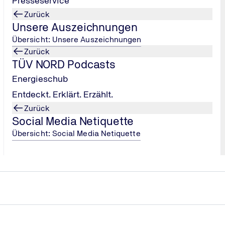
Presseservice
Annika Burchard
Zurück
Stv. Leitung Corporate Newsroo
Unsere Auszeichnungen
Resources (Energie, Rohstoffe); 
Übersicht: Unsere Auszeichnungen
aburchard@tuev-
Zurück
nord.de
TÜV NORD Podcasts
Energieschub
E-Mail senden
Entdeckt. Erklärt. Erzählt.
Zurück
Social Media Netiquette
Übersicht: Social Media Netiquette
ZAHLEN & FAKTEN
Aktueller Geschäftsbericht