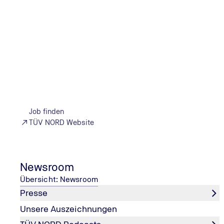
Über die TÜV NORD GROUP
Vor über 150 Jahren gegrün
Blick. Ob Ingenieurinnen, I
Job finden
unsere Kunden in der vern
TÜV NORD Website
Newsroom
Übersicht: Newsroom
Presse
Kontakt
Unsere Auszeichnungen