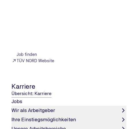
Anlagensicherheit und Strahlenschutz sind noch nicht i
Die Genehmigungsverfahren sind noch offen. Wird die Re
Genehmigung deutlich einfacher sein als bei Kernkraftw
„Vor dem Hintergrund all dieser ungelösten Herausforde
Wirtschaftlich betrachtet sind weitere Faktoren releva
vorhersehbare Zeitpläne entscheidend. Die Kernfusion m
Zudem muss die Technologie schnell genug entwickelt w
Forschung nutzt weiteren Branchen
Job finden
In Deutschland sind vier Start-ups aktiv, die Fusion als
TÜV NORD Website
staatlichen Förderprogrammen in zahlreichen Ländern. L
davon, dass ihre Systeme für andere kommerzielle Zwe
fortgeschrittene Materialien fördern die Weiterentwic
Karriere
medizinischer Bildgebung. Ebenso unterstützen Fortsch
Übersicht: Karriere
Die TÜV NORD GROUP ist schon lange in der Nukleartechno
Jobs
Sicherheit neuer Kerntechnologien zu gewährleisten u
Wir als Arbeitgeber
Ihre Einstiegsmöglichkeiten
Unsere Arbeitsbereiche