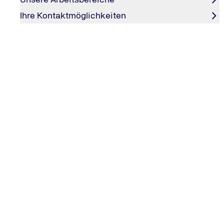
Hans Koopman, Geschäftsführer von TÜV NORD EnSys. F
Ihre Kontaktmöglichkeiten
NORD
Hans Koopman, Geschäftsführer von TÜV NORD EnSys. Fo
NORD
JPG - 2 MB