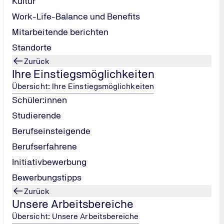
Kultur
Work-Life-Balance und Benefits
Mitarbeitende berichten
Standorte
Zurück
Ihre Einstiegsmöglichkeiten
det, stehen wir weltweit für Sicherheit und Vertrauen. Als Wi
Übersicht: Ihre Einstiegsmöglichkeiten
T-Security-Experten oder Fachleute für die Mobilität der Zukun
Schüler:innen
etzten Welt noch erfolgreicher werden.
Studierende
Berufseinsteigende
Berufserfahrene
Initiativbewerbung
Bewerbungstipps
Zurück
Unsere Arbeitsbereiche
Übersicht: Unsere Arbeitsbereiche