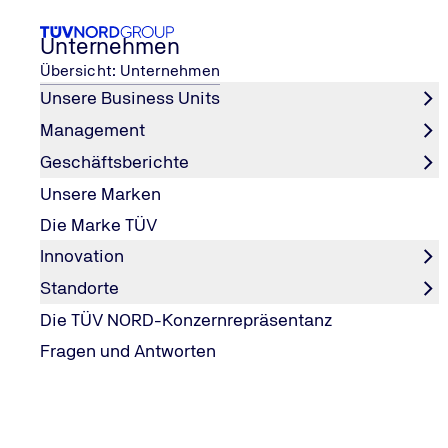
Unternehmen
Übersicht: Unternehmen
Unsere Business Units
Management
an den TÜV NORD Stationen
Weniger mängelfreie Fahrzeuge
...
Geschäftsberichte
Home
Unsere Marken
Die Marke TÜV
Innovation
Standorte
Die TÜV NORD-Konzernrepräsentanz
Fragen und Antworten