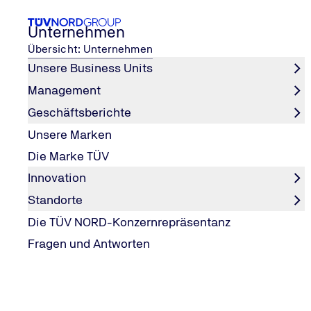
Unternehmen
Übersicht: Unternehmen
Unsere Business Units
Management
...
Unternehmen
Das Unternehmen
Person
Geschäftsberichte
Home
Unsere Marken
Personalbericht
Die Marke TÜV
Innovation
Standorte
Sicherheit entsteht, wenn Fortschritt und Verantwortu
Die TÜV NORD-Konzernrepräsentanz
mehr als 15.500 Ingenieur:innen, Wissenschaftler:innen 
Fragen und Antworten
zu stärken. Wir leben in einer digitalisierten Welt, in d
Deshalb schützen wir Infrastrukturen, prüfen Technik und
pertise und internationalem Ruf. Sinnstiftend, ehrlich, mut