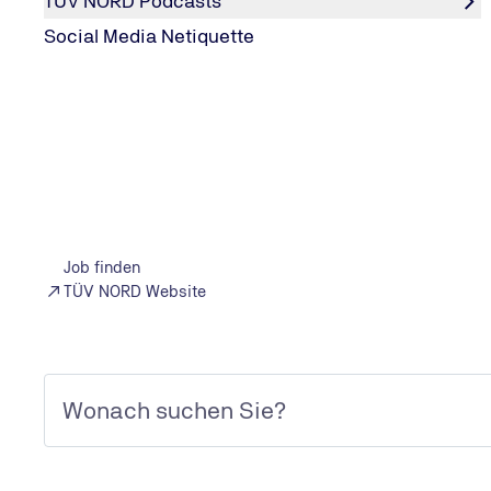
TÜV NORD Podcasts
Social Media Netiquette
Qualifikationsstruktur¹
¹ Betrachtungsumfang: Deutsc
Stammpersonal; Zeitpunkt: De
Bildungsabschluss = Beschäf
Hochschulabschluss werden in
zusammengefasst
Job finden
TÜV NORD Website
Die TÜV NORD GROUP steht für Diversitä
Vereinbarkeit von Beruf und Privatleben