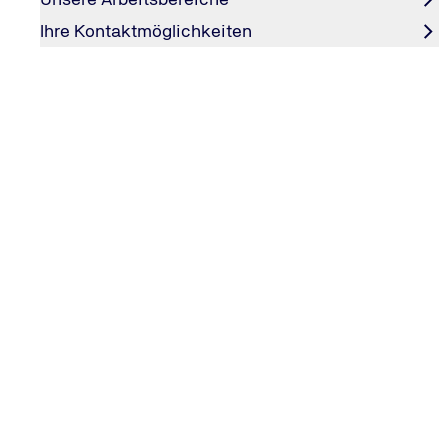
Ihre Kontaktmöglichkeiten
Entwicklung der
Betrachtungsumfang: weltwei
Beschäftigtenzahl (HC)
Zeitpunkt Dezember 2025