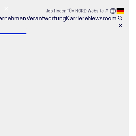
Zur Seite L
Job finden
TÜV NORD Website
Sprach
ernehmen
Verantwortung
Karriere
Newsroom