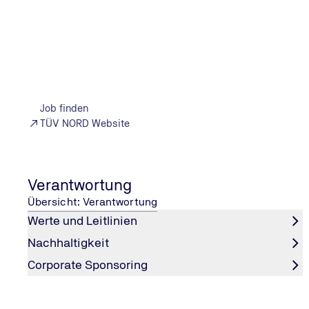
Übernahmequote
Job finden
95 % Übernahmequote für Absolventinnen und
TÜV NORD Website
Absolventen der TÜV NORD GROUP, sei es nach einer
Ausbildung oder einem dualen Studium
Verantwortung
Übersicht: Verantwortung
Wir übernehmen Verantwortung
Werte und Leitlinien
Nachhaltigkeit
Corporate Sponsoring